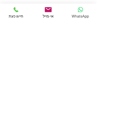
2. הגשת בקשה לאישור עקרוני ראשוני מאחד
הבנקים בטרם חתימת חוזה.
WhatsApp
אי-מייל
חייגו כעת
במסגרת האישור העקרוני נוכל לדעת מה גובה
האשראי שיאושר לנו ע"י הבנק.
בקרו בעמוד הפייסבוק שלי
אודותיי
שירותים ועזרה פיננסית
לקיחת משכנתא
תהליך לקיחת משכנתא
קישורים שימושיים